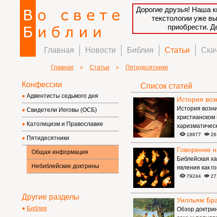
Дорогие друзья! Наша к
текстологии уже в
приобрести. 
Главная
Новости
Библия
Статьи
Ска
Главная
»
Статьи
»
Пятидесятники
Конфессии
Список статей
Адвентисты седьмого дня
История воз
История возни
Свидетели Иеговы (ОСБ)
христианском 
Католицизм и Православие
харизматическ
18877
26
Пятидесятники
Говорение н
Общая информация
Библейская ха
Небиблейские доктрины
явления как г
79244
27
Другие разделы
Уилльям Бр
Библия
Обзор доктрин