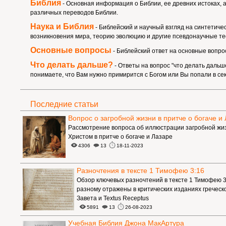
Библия
- Основная информация о Библии, ее древних истоках, 
различных переводов Библии.
Наука и Библия
- Библейский и научный взгляд на синтетиче
возникновения мира, теорию эволюцию и другие псевдонаучные те
Основные вопросы
- Библейский ответ на основные вопро
Что делать дальше?
- Ответы на вопрос "что делать дальш
понимаете, что Вам нужно примирится с Богом или Вы попали в сек
Последние статьи
Вопрос о загробной жизни в притче о богаче и
Рассмотрение вопроса об иллюстрации загробной жи
Христом в притче о богаче и Лазаре
4306
13
18-11-2023
Разночтения в тексте 1 Тимофею 3:16
Обзор ключевых разночтений в тексте 1 Тимофею 3
разному отражены в критических изданиях греческ
Завета и Textus Receptus
5891
13
26-08-2023
Учебная Библия Джона МакАртура