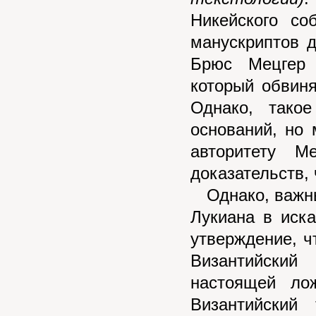
Никейского со
манускриптов 
Брюс Мецгер 
который обвиня
Однако, тако
оснований, но 
авторитету М
доказательств,
Однако, важным
Лукиана в иск
утверждение, ч
Византийский
настоящей ло
Византийский 