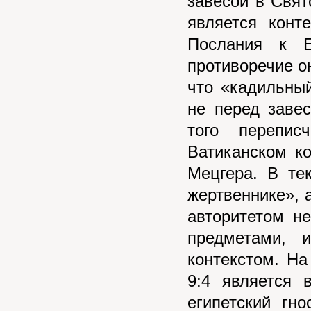
завесой в Свят
является конт
Послания к Е
противоречие он
что «кадильны
не перед завес
того перепис
Ватиканском ко
Мецгера. В те
жертвеннике», 
авторитетом н
предметами, 
контекстом. Н
9:4 является 
египетский гн