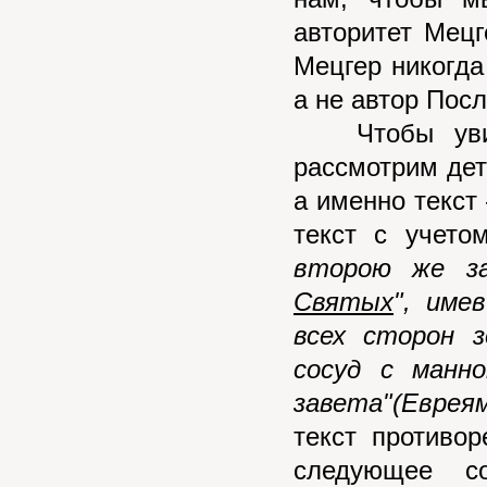
авторитет Мецг
Мецгер никогда
а не автор Пос
Чтобы увиде
рассмотрим дет
а именно текст
текст с учето
второю же за
Святых
", им
всех сторон 
сосуд с манн
завета"(Евреям
текст противо
следующее с