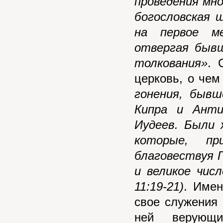
проведения мн
богословская 
на первое ме
отвергая бывш
толкования»
. 
церковь, о чем
гонения, быв
Кипра и Анти
Иудеев. Были 
которые, пр
благовествуя Г
и великое числ
11:19-21)
. Имен
свое служения 
ней верующ