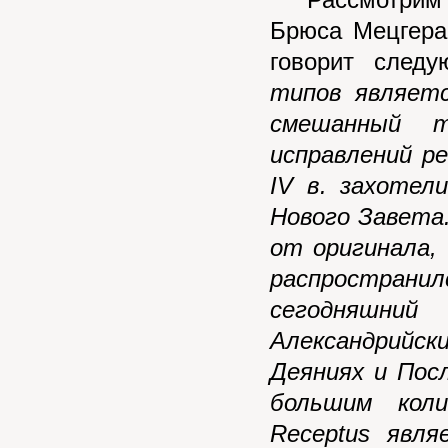
Рассмотрим п
Брюса Мецгера,
говорит след
типов являетс
смешанный т
исправлений р
IV в. захотел
Нового Завета
от оригинала,
распростра
сегодняшни
Александрийск
Деяниях и Пос
большим коли
Receptus явл