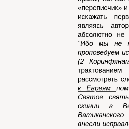
«переписчик» и 
искажать пер
являясь авто
абсолютно не 
"Ибо мы не п
проповедуем ис
(2 Коринфянам
трактованием
рассмотреть с
к Евреям
пом
Святое святы
скинии в Ве
Ватиканского 
внесли исправл