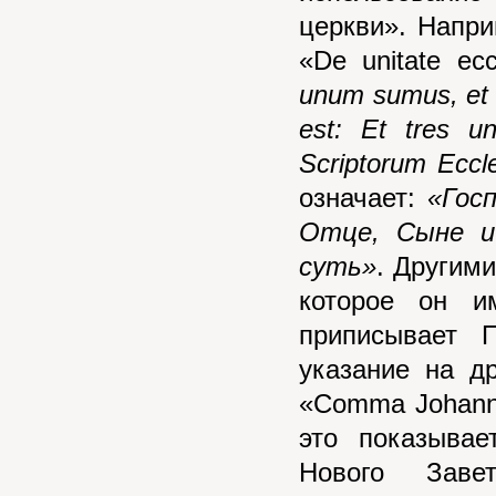
церкви». Напри
«D
e unitate ecc
unum sumus, et i
est: Et tres 
Scriptorum Eccl
означает:
«Гос
Отце, Сыне и
суть»
. Другими
которое он и
приписывает 
указание на д
«Comma Johanne
это показывае
Нового Заве