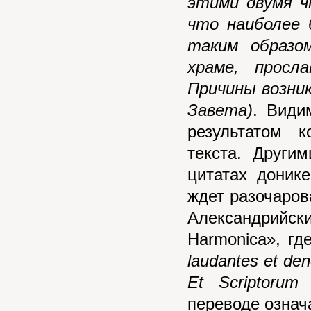
этими двумя ч
что наиболее
таким образо
храме, просл
Причины возни
Завета)
. Види
результатом к
текста. Други
цитатах доник
ждет разочаров
Александрийс
Harmonica», гд
laudantes et de
Et Scriptorum
переводе означ