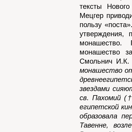
тексты Нового
Мецгер приводи
пользу «поста»
утверждения, 
монашество. 
монашество з
Смольнич И.К.
монашество от
древнеегипетс
звездами сияют
св. Пахомий (†
египетской кин
образовала пе
Тавенне, возл