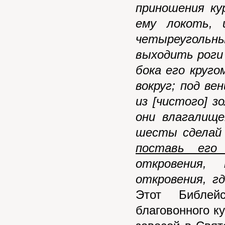
приношения ку
ему локоть,
четыреугольны
выходить роги
бока его круго
вокруг; под ве
из [чистого] з
они влагалищ
шесты сделай 
поставь его
откровения,
откровения, г
Этот Библей
благовонного к