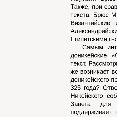
Также, при сра
текста, Брюс М
Византийские т
Александрийс
Египетскими гн
Самым интере
доникейские «
текст. Рассмотр
же возникает в
доникейского п
325 года? Отв
Никейского со
Завета для 
поддерживает 