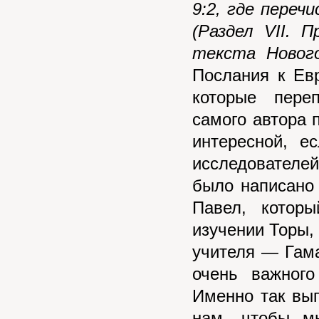
9:2, где пере
(Раздел VII. 
текста Новог
Послания к Ев
которые пере
самого автора 
интересной, е
исследователей
было написано
Павел, котор
изучении Торы,
учителя — Гам
очень важного
Именно так выг
нам, чтобы м