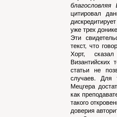
благословляя 
цитировал дан
дискредитируе
уже трех доник
Эти свидетель
текст, что гово
Хорт, сказа
Византийских 
статьи не поз
случаев. Для 
Мецгера доста
как преподават
такого откровен
доверия авторит