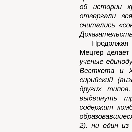
об истории х
отвергали вс
считались «со
Доказательств
Продолжая те
Мецгер делает
ученые единод
Весткота и Х
сирийский (в
других типов
выдвинуть тр
содержит комб
образовавшиес
2). ни один и