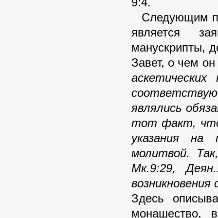
9:4.
Следующим пр
является за
манускрипты, д
Завет, о чем он
аскетических
соответству
являлись обяз
тот факт, что
указания на
молитвой. Так
Мк.9:29, Деян
возникновения 
Здесь описыва
монашество, в