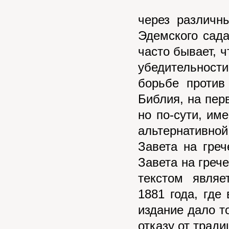
через различн
Эдемского сад
часто бывает, 
убедительност
борьбе против
Библия, на пер
но по-сути, им
альтернативно
Завета на греч
Завета на греч
текстом являет
1881 года, где
издание дало т
отказу от трад