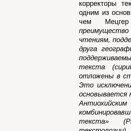
корректоры те
одним из основ
чем Мецге
преимуществ
чтениям, подд
друга географ
поддерживаем
текста (сир
отложены в ст
Это исключени
основывается на
Антиохийски
комбинировав
текста» (Р
текстологии)
.