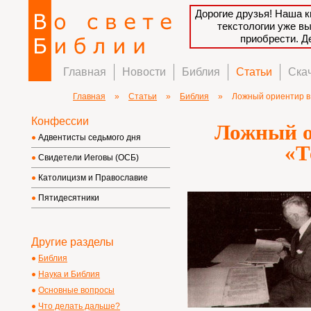
Дорогие друзья! Наша к
текстологии уже в
приобрести. 
Главная
Новости
Библия
Статьи
Ска
Главная
»
Статьи
»
Библия
»
Ложный ориентир в 
Конфессии
Ложный о
Адвентисты седьмого дня
«Т
Свидетели Иеговы (ОСБ)
Католицизм и Православие
Пятидесятники
Другие разделы
Библия
Наука и Библия
Основные вопросы
Что делать дальше?