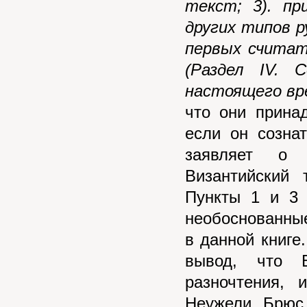
текст; 3). пр
других типов 
первых счита
(Раздел IV. 
настоящего вр
что они прина
если он созна
заявляет о 
Византийский 
Пункты 1 и 3 
необоснованные
в данной книге
вывод, что В
разночтения, 
Неужели Брюс 