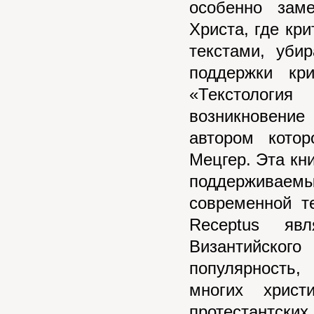
особенно зам
Христа, где кр
текстами, уби
поддержки кр
«Текстология
возникновени
автором кото
Мецгер. Эта кни
поддерживае
современной т
Receptus явл
Византийского
популярность
многих хрис
протестантски