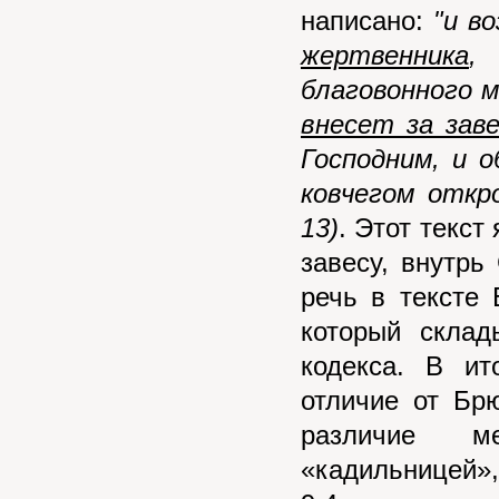
написано:
"и в
жертвенника
,
благовонного 
внесет за заве
Господним, и 
ковчегом откр
13)
. Этот текст
завесу, внутрь
речь в тексте 
который склад
кодекса. В ит
отличие от Бр
различие м
«кадильницей»,