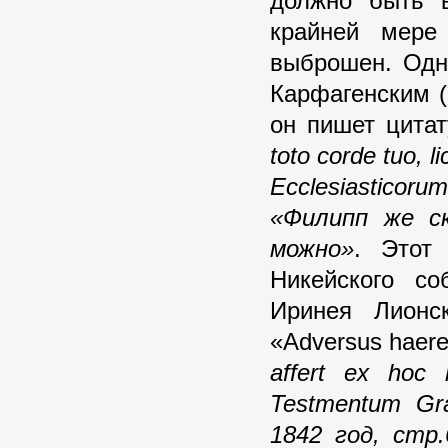
должно быть в
крайней мере
выброшен. Одна
Карфагенским (II
он пишет цитат
toto corde tuo, 
Ecclesiasticor
«Филипп же ск
можно»
. Этот
Никейского со
Иринея Лионск
«Adversus haere
affert ex hoc
Testmentum Gra
1842 год, стр.