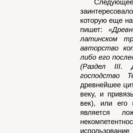
Следующее ут
заинтересовало
которую еще н
пишет:
«Древ
латинском тра
авторство ко
либо его посл
(Раздел III.
господство Te
древнейшее ци
веку, и привяз
век), или его
является ло
некомпетентнос
использовани