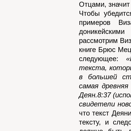
Отцами, значит 
Чтобы убедитс
примеров Виз
доникейским
рассмотрим Виз
книге Брюс Мецг
следующее:
«
текста, котор
в большей ст
самая древняя
Деян.8:37 (исп
свидетели нов
что текст Деян
тексту, и след