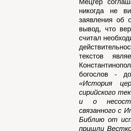
Мецгер соглаш
никогда не ви
заявления об 
вывод, что ве
считал необход
действительн
текстов явл
Константинопо
богослов - д
«История це
сирийского тек
и о несосто
связанного с 
Библию от ис
пришли Вестко